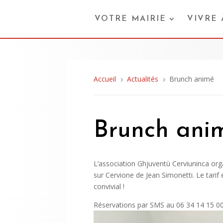
VOTRE MAIRIE
VIVRE
Accueil
Actualités
Brunch animé
5
5
Brunch ani
L’association Ghjuventù Cerviuninca orga
sur Cervione de Jean Simonetti. Le tari
convivial !
Réservations par SMS au 06 34 14 15 00