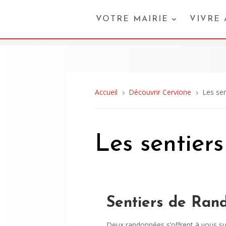
VOTRE MAIRIE
VIVRE
Accueil
Découvrir Cervione
Les se
5
5
Les sentier
Sentiers de Ran
Deux randonnées s’offrent à vous su