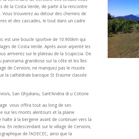
 de la Costa Verde, de partir à la rencontre
ion. Vous trouverez au détour des chemins de
ères et des cascades, le tout dans un cadre
ic est une boucle sportive de 10.900km qui
lages de Costa Verde. Après avoir arpenté les
ous arriverez sur le plateau de la Scupiccia. De
du panorama grandiose sur la côte et les îles
llage de Cervioni, ne manquez pas le musée
ue la cathédrale baroque St Erasme classée
ioni, San Ghjulianu, Sant’Andria di u Cotone
age vous offira tout au long de ses
 sur les monts alentours et la plaine
ne halte à la bergerie avant de continuer vers la
a. En redescendant sur le village de Cervioni,
nographique de l’ADECEC, ainsi que la