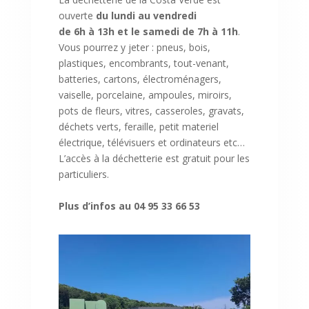
ouverte
du
lundi
au
vendredi
de
6h
à
13h
et le
samedi
de 7
h
à
11h
.
Vous pourrez y jeter : pneus, bois,
plastiques, encombrants, tout-venant,
batteries, cartons, électroménagers,
vaiselle
, porcelaine, ampoules, miroirs,
pots de fleurs, vitres, casseroles, gravats,
déchets verts,
feraille
, petit
materiel
électrique,
télévisuers
et ordinateurs etc…
L’accès à la déchetterie est gratuit pour les
particuliers.
Plus d’infos au 04 95 33 66 53