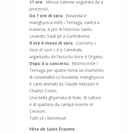
11 ore
: Messa sulenne seguitata da a
prucessiò.
Da 7 ore di sera
: Buvanda è
manghjusca ind’è i Terriaga, nant’à a
traversa, à prò di l’Associu Santu
Lisandru Sauli pè a Cunfraterna.
8 ore è mezu di sera
: Cuncertu
«
Voce di core »
à a Catedrale,
urganizatu da l’associu Voce è Organu.
Dopu à u cuncertu
: Ritornu ind’è i
Terriaga per sparte torna un mumentu
di cunvivialità cù buvanda, manghjusca
è canti animati da Claude Mazzieri è
Charles Contri.
Una bella ghjurnata di fede, di cultura
è di spartera da campà inseme in
Cervioni.
Tutti sò i benvenuti
Fête de Saint Érasme